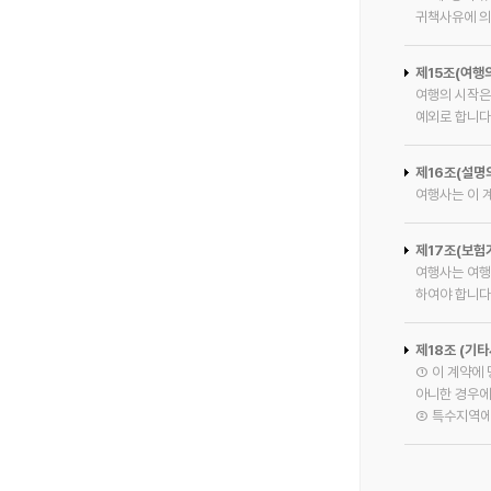
귀책사유에 의
제15조(여행
여행의 시작은
예외로 합니다
제16조(설명
여행사는 이 
제17조(보험
여행사는 여행
하여야 합니다
제18조 (기타
① 이 계약에
아니한 경우에
② 특수지역에