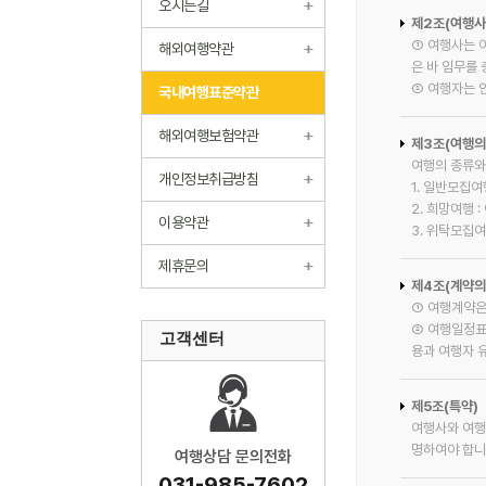
오시는길
제2조(여행사
① 여행사는 
해외여행약관
은 바 임무를
② 여행자는 
국내여행표준약관
해외여행보험약관
제3조(여행의 
여행의 종류와
개인정보취급방침
1. 일반모집
2. 희망여행
이용약관
3. 위탁모집
제휴문의
제4조(계약의
① 여행계약은
② 여행일정표
고객센터
용과 여행자 
제5조(특약)
여행사와 여행
명하여야 합니
여행상담 문의전화
031-985-7602